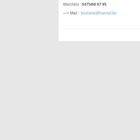
Marchés
) :
0475/68 87 95
—> Mail :
tourisme@hannut.be